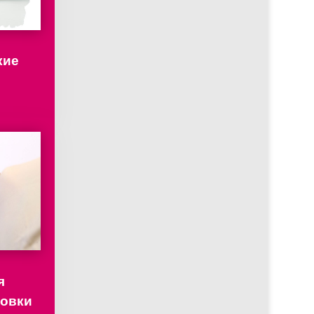
кие
я
ровки