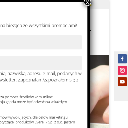
 na bieżąco ze wszystkimi promocjami!
Полезная
Контакт
Заказы
информация
a, nazwiska, adresu e-mail, podanych w
newsletter. Zapoznałam/zapoznałem się z
ch za pomocą środków komunikacji
ż moja zgoda może być odwołana w każdym
emów wywołujących, dla celów marketingu
tyczącej produktów Everall7 Sp. z o.o. Jestem