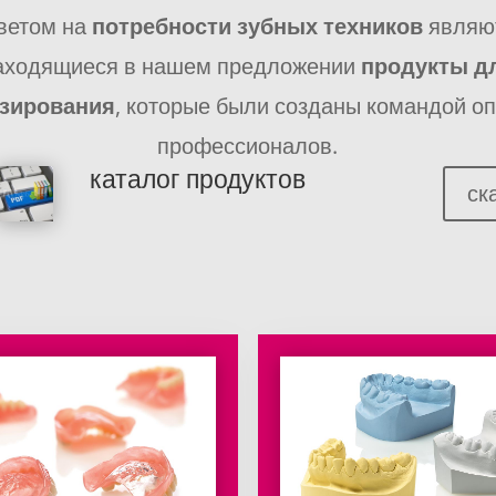
ветом на
потребности зубных техников
являю
аходящиеся в нашем предложении
продукты д
зирования
, которые были созданы командой о
профессионалов.
каталог продуктов
ск