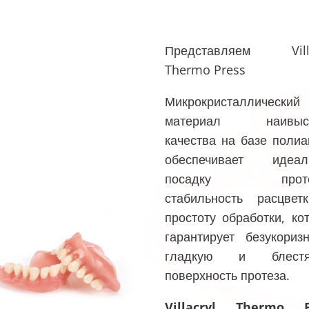
редставляем
Villacryl
hermo Press
мопластический материал
для зубных протезов