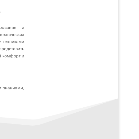
Е
ирования и
технических
ми техниками
редставить
й комфорт и
и знаниями,