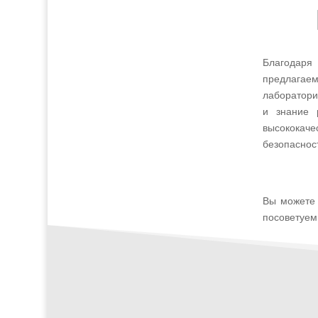
Благодаря
предлагаем
лабораторий
и знание 
высококаче
безопаснос
Вы можете 
посоветуем