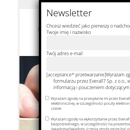
Chcesz wiedzieć jako pierwszy o nadcho
О
Новост
Twoje imię i nazwisko
фирме
Twój adres e-mail
[acceptance* przetwarzanie]Wyrażam zg
formularzu przez Everall7 Sp. z o.o.
informacją i pouczeniem dotyczącym 
Wyrażam zgodę na przesyłanie mi przez Everal
elektronicznej, w szczególności poczty elekt
czasie.
Wyrażam zgodę na wykorzystanie przez Everall
bezpośredniego, w szczególności na prezentowa
świadoma/świadom, iż moja zgoda może być o