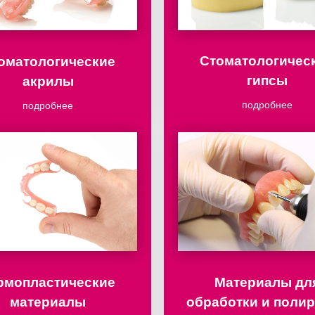
оматологические
Стоматологичес
акрилы
гипсы
подробнее
подробнее
рмопластические
Материалы дл
материалы
обработки и поли