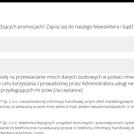
dzących promocjach? Zapisz się do naszego Newslettera i bądź
и
Продукты
Для
Дистрибьюция
профессионало
в
odę na przetwarzanie moich danych osobowych w postaci imieni
, w celu korzystania z prowadzonej przez Administratora usługi 
przysługujących mi praw.[/acceptance]
l7 Sp. z o.o. niezamówionej informacji handlowej, w tym ofert marketingowy
ronicznej na wskazany przeze mnie adres e-mail. Jestem świadoma/świadom, i
7 Sp. z o.o. telekomunikacyjnych urządzeń końcowych i automatycznych syst
nie mi telefonicznie na wskazany przeze nr telefonu informacji handlowej do
dwołana w każdym czasie.