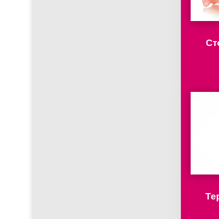
Ст
Те