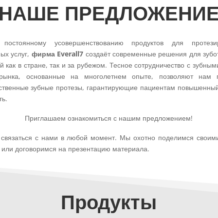
НАШЕ ПРЕДЛОЖЕНИ
 постоянному усовершенствованию продуктов для протез
ых услуг,
фирма Everall7
создаёт современные решения для зубо
 как в стране, так и за рубежом. Тесное сотрудничество с зубны
рынка, основанные на многолетнем опыте, позволяют нам п
ственные зубные протезы, гарантирующие пациентам повышенны
ть.
Приглашаем ознакомиться с нашим предложением!
связаться с нами в любой момент. Мы охотно поделимся своим
 или договоримся на презентацию материала.
Продукты