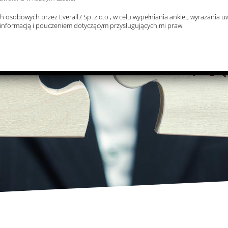
sobowych przez Everall7 Sp. z o.o., w celu wypełniania ankiet, wyrażania u
informacją i pouczeniem dotyczącym przysługujących mi praw.