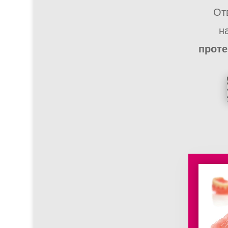
От
н
проте