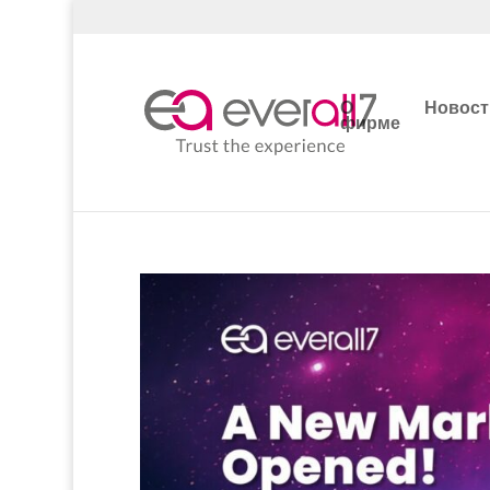
О
Новост
фирме