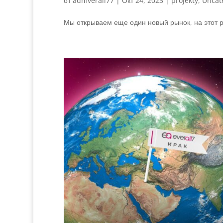
от
admverall77
|
Окт 24, 2023
|
projekty
,
Uncat
Мы открываем еще один новый рынок, на этот ра