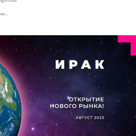
egorized
з...