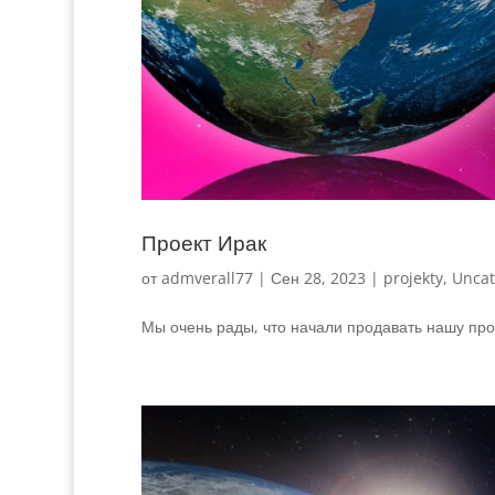
Проект Ирак
от
admverall77
|
Сен 28, 2023
|
projekty
,
Uncat
Мы очень рады, что начали продавать нашу прод