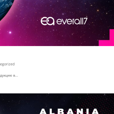
egorized
укцию в...