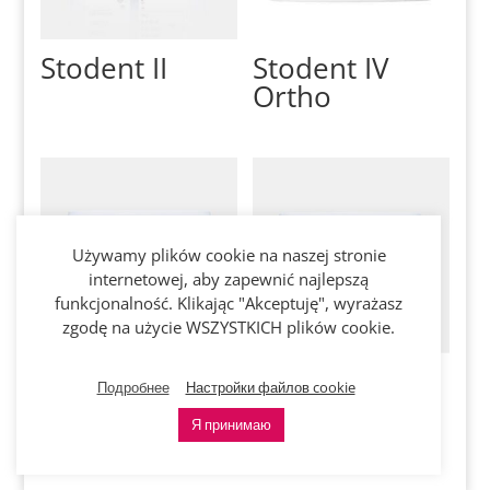
Stodent II
Stodent IV
Ortho
Używamy plików cookie na naszej stronie
internetowej, aby zapewnić najlepszą
funkcjonalność. Klikając "Akceptuję", wyrażasz
zgodę na użycie WSZYSTKICH plików cookie.
Stodent IV
Stodent III
Подробнее
Настройки файлов cookie
Base
Ortho
Я принимаю