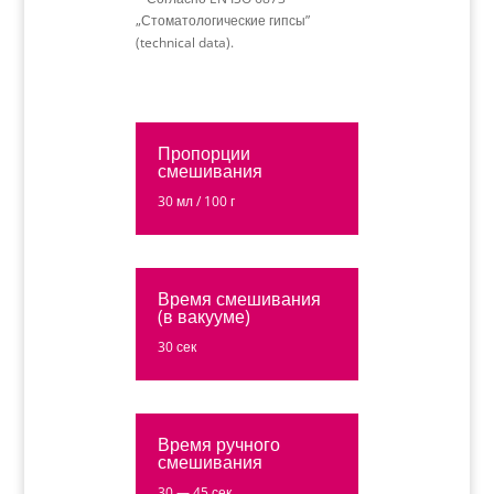
„Стоматологические гипсы”
(technical data).
Пропорции
смешивания
30 мл / 100 г
Время смешивания
(в вакууме)
30 сек
Время ручного
смешивания
30 — 45 сек