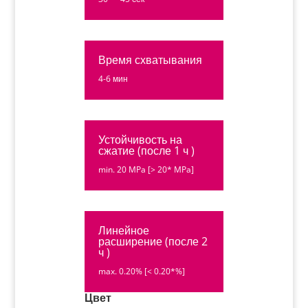
Время схватывания
4-6 мин
Устойчивость на
сжатие (после 1 ч )
min. 20 MPa [> 20* MPa]
Линейное
расширение (после 2
ч )
max. 0.20% [< 0.20*%]
Цвет