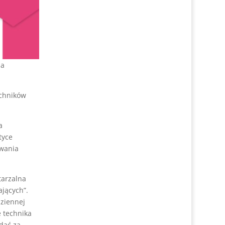
la
echników
a
tyce
owania
tarzalna
jących”.
dziennej
 technika
dać za