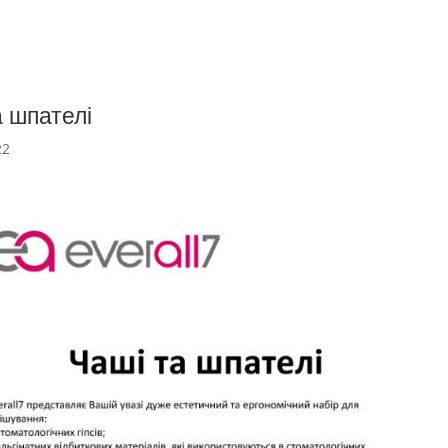
а шпателі
22