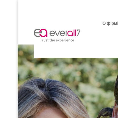
О фірм