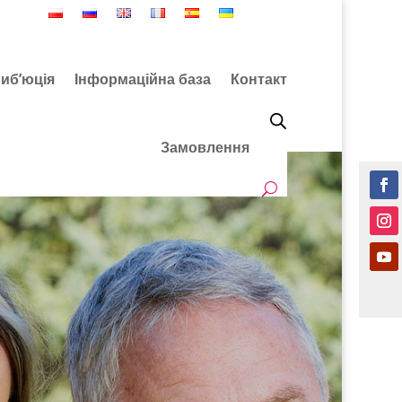
иб’юція
Інформаційна база
Контакт
Замовлення