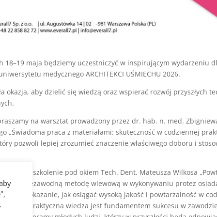
ch 18–19 maja będziemy uczestniczyć w inspirującym wydarzeniu d
uniwersytetu medycznego ARCHITEKCI UŚMIECHU 2026.
a okazja, aby dzielić się wiedzą oraz wspierać rozwój przyszłych t
nych.
praszamy na warsztat prowadzony przez dr. hab. n. med. Zbigniew
go „Świadoma praca z materiałami: skuteczność w codziennej prak
który pozwoli lepiej zrozumieć znaczenie właściwego doboru i stos
.
ędzie się szkolenie pod okiem Tech. Dent. Mateusza Wilkosa „Pow
 aby
– poznaj niezawodną metodę wlewową w wykonywaniu protez osiada
",
m jest pokazanie, jak osiągać wysoką jakość i powtarzalność w co
.
rzymy, że praktyczna wiedza jest fundamentem sukcesu w zawodzie
ego. Wspieramy młodych ludzi, którzy w przyszłości będą odpowia