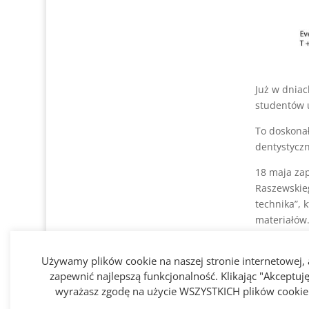
Już w dnia
studentów 
To doskonał
dentystycz
18 maja za
Raszewskie
technika”, 
materiałów
19 maja odb
Używamy plików cookie na naszej stronie internetowej,
perfekcja 
zapewnić najlepszą funkcjonalność. Klikając "Akceptuję
Naszym cele
wyrażasz zgodę na użycie WSZYSTKICH plików cookie
pracy. Wie
dentystyczn