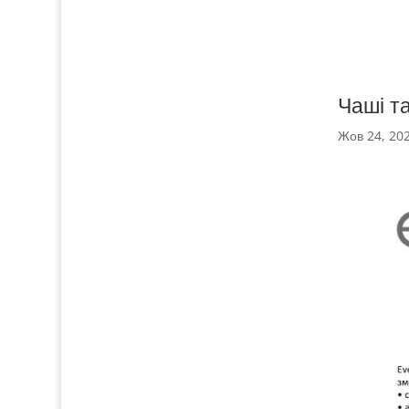
Чаші т
Жов 24, 20