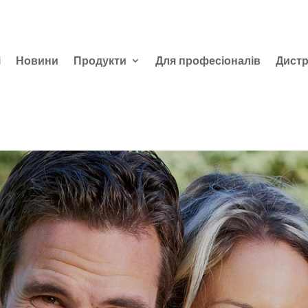
і
Новини
Продукти
Для професіоналів
Дистр