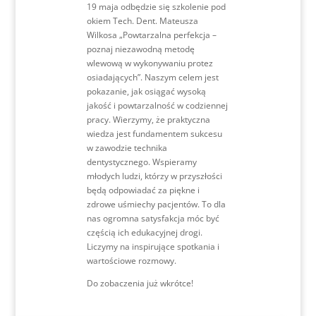
19 maja odbędzie się szkolenie pod
okiem Tech. Dent. Mateusza
Wilkosa „Powtarzalna perfekcja –
poznaj niezawodną metodę
wlewową w wykonywaniu protez
osiadających”. Naszym celem jest
pokazanie, jak osiągać wysoką
jakość i powtarzalność w codziennej
pracy. Wierzymy, że praktyczna
wiedza jest fundamentem sukcesu
w zawodzie technika
dentystycznego. Wspieramy
młodych ludzi, którzy w przyszłości
będą odpowiadać za piękne i
zdrowe uśmiechy pacjentów. To dla
nas ogromna satysfakcja móc być
częścią ich edukacyjnej drogi.
Liczymy na inspirujące spotkania i
wartościowe rozmowy.
Do zobaczenia już wkrótce!