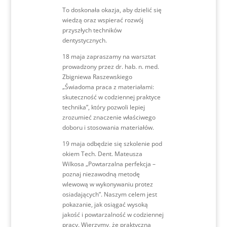
To doskonała okazja, aby dzielić się
wiedzą oraz wspierać rozwój
przyszłych techników
dentystycznych.
18 maja zapraszamy na warsztat
prowadzony przez dr. hab. n. med.
Zbigniewa Raszewskiego
„Świadoma praca z materiałami:
skuteczność w codziennej praktyce
technika”, który pozwoli lepiej
zrozumieć znaczenie właściwego
doboru i stosowania materiałów.
19 maja odbędzie się szkolenie pod
okiem Tech. Dent. Mateusza
Wilkosa „Powtarzalna perfekcja –
poznaj niezawodną metodę
wlewową w wykonywaniu protez
osiadających”. Naszym celem jest
pokazanie, jak osiągać wysoką
jakość i powtarzalność w codziennej
pracy. Wierzymy, że praktyczna