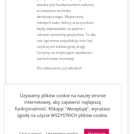
wiedza jest fundamentem sukcesu
w zawodzie technika
dentystycznego. Wspieramy
młodych ludzi, którzy w przyszłości
będą odpowiadać za piękne i
zdrowe uśmiechy pacjentów. To dla
nas ogromna satysfakcja móc być
częścią ich edukacyjnej drogi.
Liczymy na inspirujące spotkania i
wartościowe rozmowy.
Do zobaczenia już wkrótce!
Używamy plików cookie na naszej stronie
Sprawdź
internetowej, aby zapewnić najlepszą
funkcjonalność. Klikając "Akceptuję", wyrażasz
Gazetkę Q2
zgodę na użycie WSZYSTKICH plików cookie.
Akceptuję
Czytaj więcej
Ustawienia cookie