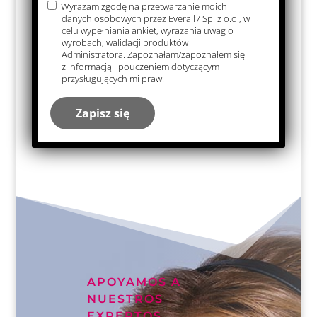
Wyrażam zgodę na przetwarzanie moich
danych osobowych przez Everall7 Sp. z o.o., w
celu wypełniania ankiet, wyrażania uwag o
wyrobach, walidacji produktów
Secret
Secret
Administratora. Zapoznałam/zapoznałem się
z informacją i pouczeniem dotyczącym
Agent
Agent
przysługujących mi praw.
(liquid)
(powd
er)
APOYAMOS A
NUESTROS
EXPERTOS