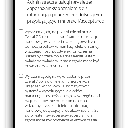
Administratora usługi newsletter.
Zapoznałam/zapoznałem się z
informacją i pouczeniem dotyczącym
przysługujących mi praw.[/acceptance]
Wyrażam zgodę na przesyłanie mi przez
Everall7 Sp. z o.o. niezamówionej informacji
handlowej, w tym ofert marketingowych za
pomocą środków komunikacji elektronicznej,
w szczególności poczty elektronicznej na
wskazany przeze mnie adres e-mail. Jestem
świadoma/świadom, iż moja zgoda może być
odwołana w każdym czasie.
Wyrażam zgodę na wykorzystanie przez
Everall7 Sp. z o.o. telekomunikacyjnych
urządzeń końcowych i automatycznych
Denta
Secret
systemów wywołujących, dla celów
Vision
Agent
marketingu bezpośredniego, w szczególności
na prezentowanie mi telefonicznie na
(liquid)
wskazany przeze nr telefonu informacji
handlowej dotyczącej produktów Everall7 Sp.
z o.o. Jestem świadoma/świadom, iż moja
zgoda może być odwołana w każdym czasie.