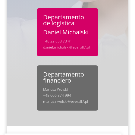
Departamento
de logística
Daniel Michalski
+48 22 858 73 41
daniel.michalski@everall7.pl
Departamento
financiero
Mariusz Wolski
+48 606 874 994
mariusz.wolski@everall7.pl