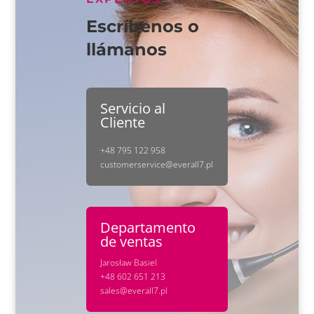
Escríbenos o
llámanos
Servicio al
Cliente
+48 795 122 958
customerservice@everall7.pl
Departamento
de ventas
Jarosław Basiel
+48 602 651 213
sales@everall7.pl