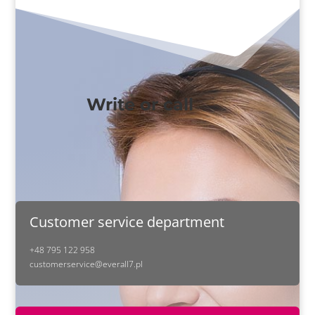
Write or call
Customer service department
+48 795 122 958
customerservice@everall7.pl