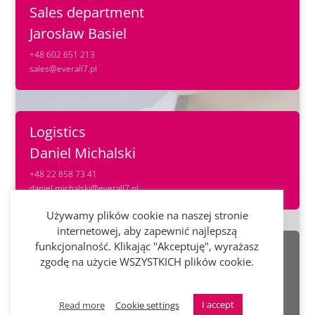
Sales department
Jarosław Basiel
+48 602 651 213
sales@everall7.pl
Logistics
Daniel Michalski
+48 22 858 73 41
daniel.michalski@everall7.pl
Używamy plików cookie na naszej stronie
internetowej, aby zapewnić najlepszą
funkcjonalność. Klikając "Akceptuję", wyrażasz
Finance department
zgodę na użycie WSZYSTKICH plików cookie.
Mariusz Wolski
+48 606 874 994
mariusz.wolski@everall7.pl
I accept
Read more
Cookie settings