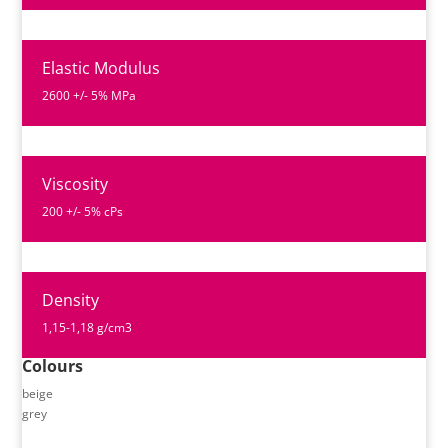
Elastic Modulus
2600 +/- 5% MPa
Viscosity
200 +/- 5% cPs
Density
1,15-1,18 g/cm3
Colours
beige
grey