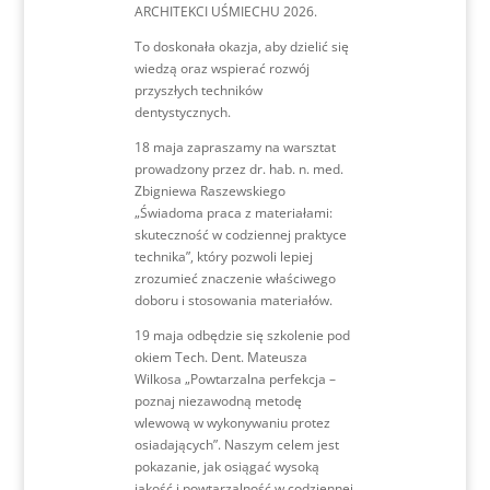
ARCHITEKCI UŚMIECHU 2026.
To doskonała okazja, aby dzielić się
wiedzą oraz wspierać rozwój
przyszłych techników
dentystycznych.
18 maja zapraszamy na warsztat
prowadzony przez dr. hab. n. med.
Zbigniewa Raszewskiego
„Świadoma praca z materiałami:
skuteczność w codziennej praktyce
technika”, który pozwoli lepiej
zrozumieć znaczenie właściwego
doboru i stosowania materiałów.
19 maja odbędzie się szkolenie pod
okiem Tech. Dent. Mateusza
Wilkosa „Powtarzalna perfekcja –
poznaj niezawodną metodę
wlewową w wykonywaniu protez
osiadających”. Naszym celem jest
pokazanie, jak osiągać wysoką
jakość i powtarzalność w codziennej