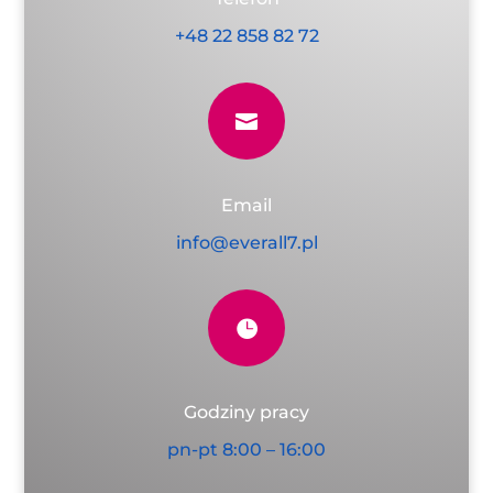
+48 22 858 82 72

Email
info@everall7.pl

Godziny pracy
pn-pt 8:00 – 16:00