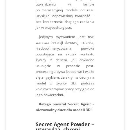
utwardzeniu w lampie
polimeryzacyjnej modele od razu
uzyskują odpowiednią twardość –
bez konieczności długiego czekania
jak w przypadku gipsu.
Jedynym wyzwaniem jest tzw.
warstwa inhibicji tlenowej – cienka,
niedopolimeryzowana powłoka
powstająca na skutek kontaktu
żywicy z tlenem. Jej dokładne
usunięcie w procesie post-
processingu bywa kłopotliwe i wiąże
się z ryzykiem, że akryl nałożony na
model z żywicy 3D, podczas
kolejnych etapów pracy przylgnie do
jego powierzchni.
Dlatego powstał Secret Agent –
niezawodny duet dla modeli 3D!
Secret Agent Powder
–
utwardza, chroni,