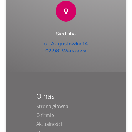

Siedziba
ul. Augustówka 14
02-981 Warszawa
O nas
Strona główna
O firmie
Aktualności