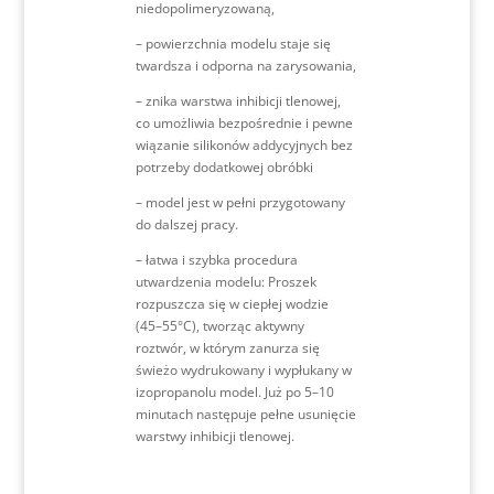
niedopolimeryzowaną,
– powierzchnia modelu staje się
twardsza i odporna na zarysowania,
– znika warstwa inhibicji tlenowej,
co umożliwia bezpośrednie i pewne
wiązanie silikonów addycyjnych bez
potrzeby dodatkowej obróbki
– model jest w pełni przygotowany
do dalszej pracy.
– łatwa i szybka procedura
utwardzenia modelu: Proszek
rozpuszcza się w ciepłej wodzie
(45–55°C), tworząc aktywny
roztwór, w którym zanurza się
świeżo wydrukowany i wypłukany w
izopropanolu model. Już po 5–10
minutach następuje pełne usunięcie
warstwy inhibicji tlenowej.