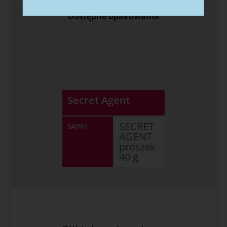
Dostępne opakowania
Secret Agent
SECRET
SAIP01
AGENT
proszek
40 g