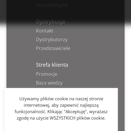
stomatologów
Dystrybucja
Kontakt
Dystrybutorzy
Przedstawiciele
Strefa klienta
Promocje
Baza wiedzy
Informacja RODO
Używamy plików cookie na naszej stronie
internetowej, aby zapewnić najlepszą
PZI
funkcjonalność. Klikając "Akceptuję", wyrażasz
zgodę na użycie WSZYSTKICH plików cookie.
Szukaj nas