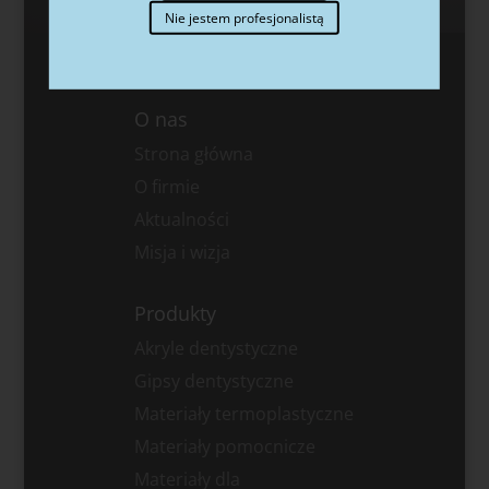
Nie jestem profesjonalistą
O nas
Strona główna
O firmie
Aktualności
Misja i wizja
Produkty
Akryle dentystyczne
Gipsy dentystyczne
Materiały termoplastyczne
Materiały pomocnicze
Materiały dla