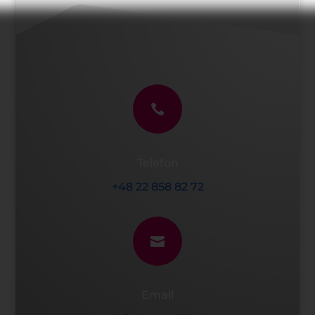

Telefon
+48 22 858 82 72

Email