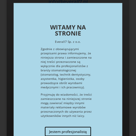
info@everall7.pl

WITAMY NA
STRONIE
Everall7 Sp. z o.o.
Godziny pracy
Zgodnie z obowiązującymi
przepisami prawa informujemy, że
niniejsza strona i zamieszczone na
pn-pt 8:00 – 16:00
niej treści przeznaczone są
wyłącznie dla profesjonalistów z
branży stomatologicznej
(stomatolog, technik dentystyczny,
asystentka, higienistka, osoby

prowadzące obrót wyrobami
medycznymi i ich pracownicy).
Przyjmuję do wiadomości, że treści
zamieszczane na niniejszej stronie
mogą zawierać między innymi
Siedziba
materiały reklamowe wyrobów
przeznaczonych do używania przez
ul. Augustówka 14
użytkowników innych niż laicy.
02-981 Warszawa
Jestem profesjonalistą