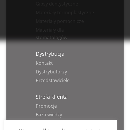
Gipsy dentystyczne
Materiały termoplastyczne
Materiały pomocnicze
Materiały dla
stomatologów
Dystrybucja
Kontakt
Dystrybutorzy
Przedstawiciele
Strefa klienta
Promocje
Baza wiedzy
Informacja RODO