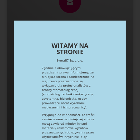

Email
info@everall7.pl
WITAMY NA
STRONIE

Everall7 Sp. z o.o.
Zgodnie z obowiązującymi
przepisami prawa informujemy, że
niniejsza strona i zamieszczone na
niej treści przeznaczone są
Godziny pracy
wyłącznie dla profesjonalistów z
branży stomatologicznej
(stomatolog, technik dentystyczny,
pn-pt 8:00 – 16:00
asystentka, higienistka, osoby
prowadzące obrót wyrobami
medycznymi i ich pracownicy).
Przyjmuję do wiadomości, że treści

zamieszczane na niniejszej stronie
mogą zawierać między innymi
materiały reklamowe wyrobów
przeznaczonych do używania przez
użytkowników innych niż laicy.