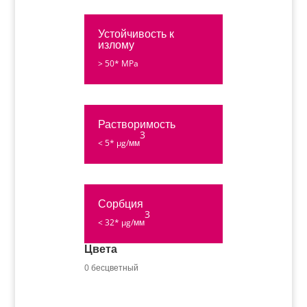
Устойчивость к
излому
> 50* MPa
Растворимость
3
< 5* µg/мм
Сорбция
3
< 32* µg/мм
Цвета
0 бесцветный