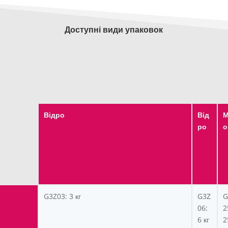
Доступні види упаковок
Відро
Від
М
ро
о
G3Z03: 3 кг
G3Z
G
06:
2
6 кг
2