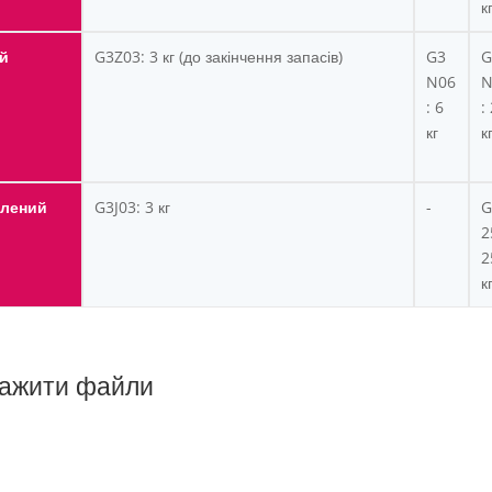
к
й
G3Z03: 3 кг (до закінчення запасів)
G3
G
N06
N
: 6
:
кг
к
елений
G3J03: 3 кг
-
G
2
2
к
ажити файли