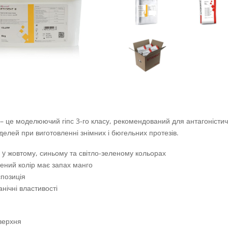
– це моделюючий гіпс 3-го класу, рекомендований для антагоністич
елей при виготовленні знімних і бюгельних протезів.
 y жовтому, синьому та світло-зеленому кольорах
лений колір має запах манго
спозиція
анічні властивості
верхня