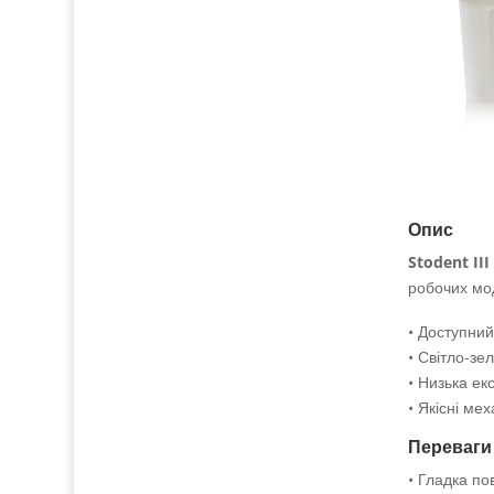
Опис
Stodent III
робочих мод
• Доступний
• Світло-зе
• Низька ек
• Якісні мех
Переваги
• Гладка по