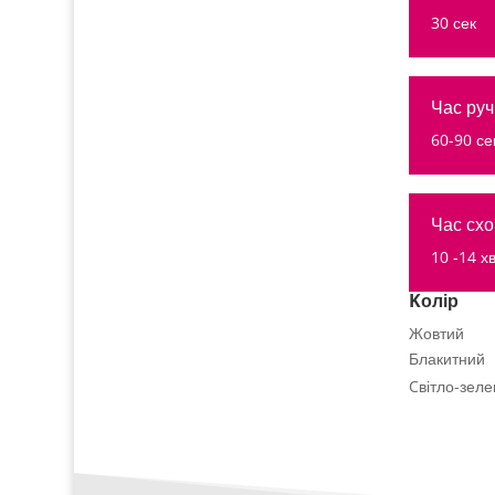
30 сек
Час руч
60-90 се
Час сх
10 -14 х
Kолір
Жовтий
Блакитний
Cвітло-зеле