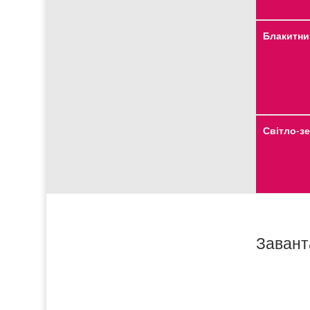
Блакитни
Світло-з
Завант