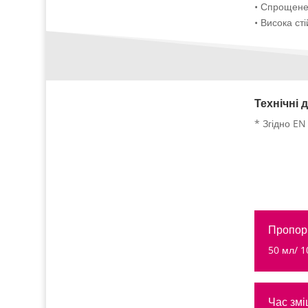
• Спрощене
• Висока сті
Технічні д
* Згідно EN 
Пропорц
50 мл/ 1
Час змі