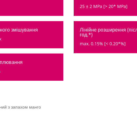
25 ± 2 MPa [> 20* MPa]
ного змішування
Лінійне розширення (піс
год.*)
к
max. 0.15% [< 0.20*%]
оплювання
в
ний з запахом манго