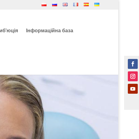
иб’юція
Інформаційна база