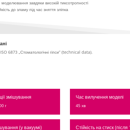
 моделювання завдяки високій тиксотропності
йкість до зламу під час зняття зліпка
ані
ISO 6873 „Стоматологічні гіпси” (technical data).
ії змішування
Час вилучення моделі
00 г
45 хв
шування (у вакуумі)
Стійкість на стиск (після 