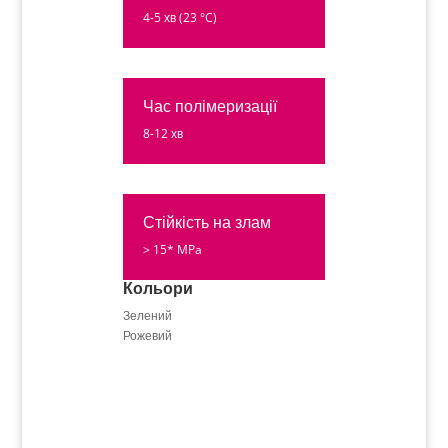
4-5 хв (23 °C)
Час полімеризації
8-12 хв
Стійкість на злам
> 15* MPa
Кольори
Зелений
Рожевий