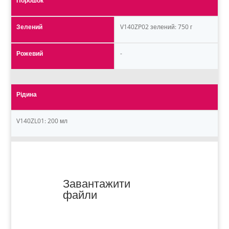
Порошок
Зелений
V140ZP02 зелений: 750 г
Рожевий
-
Рідина
V140ZL01: 200 мл
Завантажити
файли