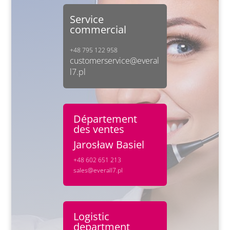
Service
commercial
+48 795 122 958
customerservice@everal
l7.pl
Département
des ventes
Jarosław Basiel
+48 602 651 213
sales@everall7.pl
Logistic
department