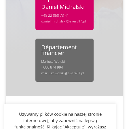
Daniel Michalski
+48 22 858 73 41
daniel.michalski@everall7.pl
Département
financier
Mariusz Wolski
+606 874 994
mariusz.wolski@everall7.pl
Używamy plików cookie na naszej stronie
internetowej, aby zapewnić najlepszą
funkcjonalność. Klikając "Akceptuję", wyrażasz