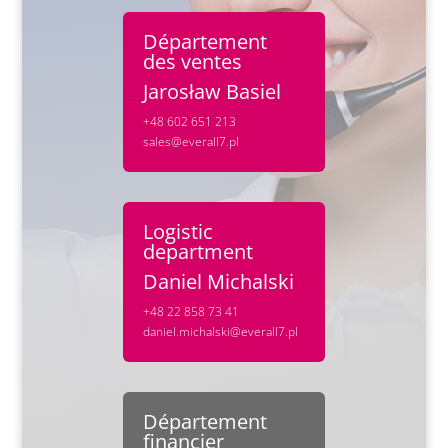
Département
des ventes
Jarosław Basiel
+48 602 651 213
sales@everall7.pl
Logistic
department
Daniel Michalski
+48 22 858 73 41
daniel.michalski@everall7.pl
Département
financier