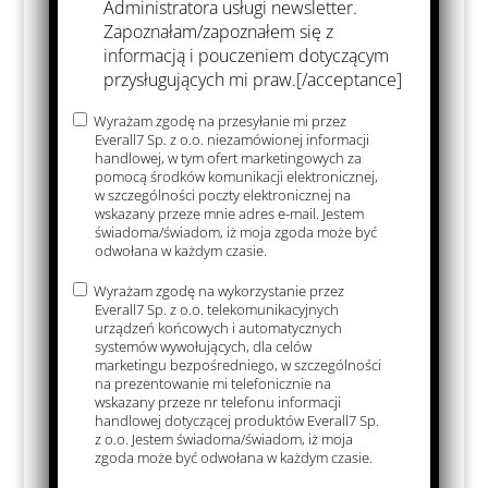
Administratora usługi newsletter.
Zapoznałam/zapoznałem się z
informacją i pouczeniem dotyczącym
przysługujących mi praw.[/acceptance]
Wyrażam zgodę na przesyłanie mi przez
Everall7 Sp. z o.o. niezamówionej informacji
handlowej, w tym ofert marketingowych za
pomocą środków komunikacji elektronicznej,
w szczególności poczty elektronicznej na
wskazany przeze mnie adres e-mail. Jestem
świadoma/świadom, iż moja zgoda może być
odwołana w każdym czasie.
Wyrażam zgodę na wykorzystanie przez
Everall7 Sp. z o.o. telekomunikacyjnych
urządzeń końcowych i automatycznych
Matériaux pour
systemów wywołujących, dla celów
marketingu bezpośredniego, w szczególności
le traitement et
na prezentowanie mi telefonicznie na
wskazany przeze nr telefonu informacji
le polissage
handlowej dotyczącej produktów Everall7 Sp.
z o.o. Jestem świadoma/świadom, iż moja
zgoda może być odwołana w każdym czasie.