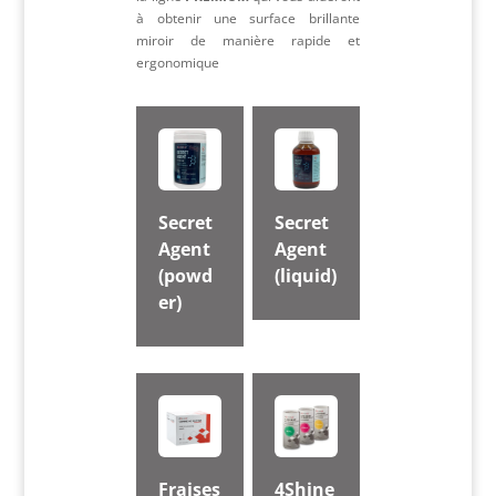
à obtenir une surface brillante
miroir de manière rapide et
ergonomique
Secret
Secret
Agent
Agent
(powd
(liquid)
er)
Fraises
4Shine