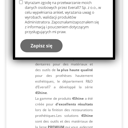
Une surface de prothèse
Wyrażam zgodę na przetwarzanie moich
correctement usinée et
danych osobowych przez Everall7 Sp. z o.o., w
celu wypełniania ankiet, wyrażania uwag o
parfaitement polie
est une
wyrobach, walidacji produktów
garantie de sécurité et de
Administratora. Zapoznałam/zapoznałem się
satisfaction du patient. Nouveaux
z informacją i pouczeniem dotyczącym
types de matériaux et solutions
przysługujących mi praw.
innovantes en prothèse dentaire
nécessitent
des matériaux et des
outils novateurs.
Répondre aux exigences
croissantes des prothésistes
dentaires pour des matériaux et
des outils de
la plus haute qualité
pour des prothèses hautement
esthétiques, le département R&D
d’Everall7 a développé la série
4Shine
.
La gamme de produits
4Shine
a été
créée pour
d’excellents résultats
lors de la finition des restaurations
prothétiques.Les solutions
4Shine
sont des outils et des matériaux de
la ligne
PREMIUM
qui vous aideront