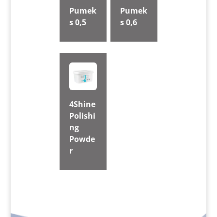
Pumek
Pumek
s 0,5
s 0,6
4Shine
Polishi
ng
Powde
r