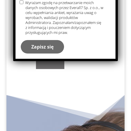
Wyrażam zgodę na przetwarzanie moich
danych osobowych przez Everall7 Sp. z o.o., w
celu wypełniania ankiet, wyrażania uwag o
wyrobach, walidacji produktów
Sacs
Administratora. Zapoznałam/zapoznałem się
z informacją i pouczeniem dotyczącym
pour
przysługujących mi praw.
conser
ver les
emprei
ntes