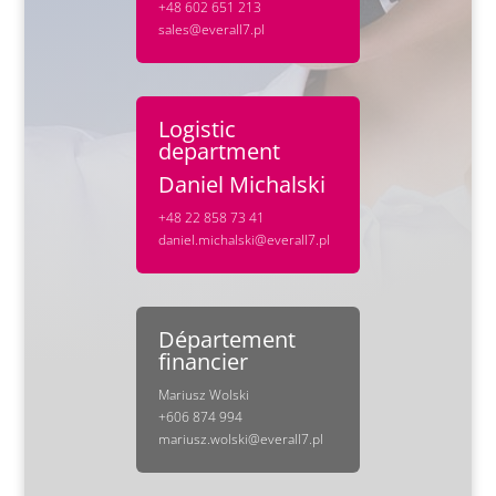
+48 602 651 213
sales@everall7.pl
Logistic
department
Daniel Michalski
+48 22 858 73 41
daniel.michalski@everall7.pl
Département
financier
Mariusz Wolski
+606 874 994
mariusz.wolski@everall7.pl