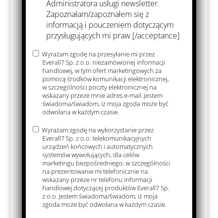
Administratora usługi newsletter.
dentistes
Zapoznałam/zapoznałem się z
informacją i pouczeniem dotyczącym
przysługujących mi praw.[/acceptance]
Wyrażam zgodę na przesyłanie mi przez
Everall7 Sp. z o.o. niezamówionej informacji
handlowej, w tym ofert marketingowych za
pomocą środków komunikacji elektronicznej,
w szczególności poczty elektronicznej na
wskazany przeze mnie adres e-mail. Jestem
świadoma/świadom, iż moja zgoda może być
odwołana w każdym czasie.
Wyrażam zgodę na wykorzystanie przez
Everall7 Sp. z o.o. telekomunikacyjnych
urządzeń końcowych i automatycznych
Dissol
Villacr
systemów wywołujących, dla celów
yl
marketingu bezpośredniego, w szczególności
na prezentowanie mi telefonicznie na
Hard
wskazany przeze nr telefonu informacji
handlowej dotyczącej produktów Everall7 Sp.
z o.o. Jestem świadoma/świadom, iż moja
zgoda może być odwołana w każdym czasie.