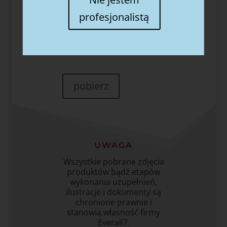
profesjonalistą
Karta charakterystyki PASTA
POLERSKA
pobierz
UWAGA
Wszystkie pobrane zdjęcia
produktów bądź etapów
wykonania uzupełnień,
ilustracje i dokumenty są
chronione prawnie i
stanowią własność firmy
Everall7.