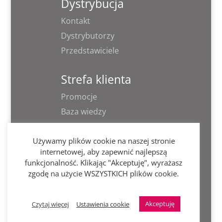
Dystrybucja
Kontakt
Dystrybutorzy
Przedstawiciele
Strefa klienta
Promocje
Baza wiedzy
Informacja RODO
Używamy plików cookie na naszej stronie
PZI
internetowej, aby zapewnić najlepszą
funkcjonalność. Klikając "Akceptuję", wyrażasz
zgodę na użycie WSZYSTKICH plików cookie.
Szukaj nas
Akceptuję
Czytaj więcej
Ustawienia cookie