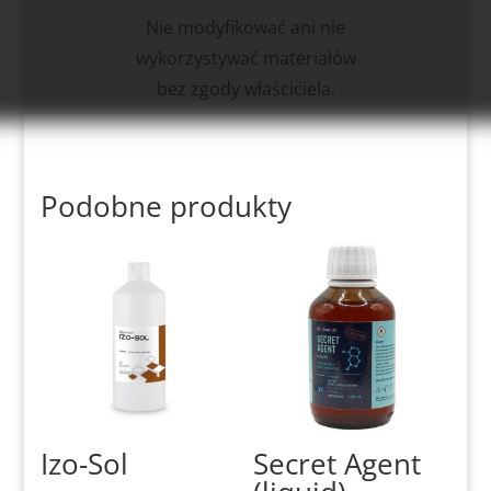
Nie modyfikować ani nie
wykorzystywać materiałów
bez zgody właściciela.
Podobne produkty
Izo-Sol
Secret Agent