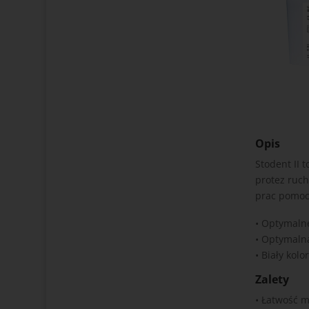
Opis
Stodent II 
protez ruc
prac pomoc
• Optymaln
• Optymaln
• Biały kolor
Zalety
• Łatwość m