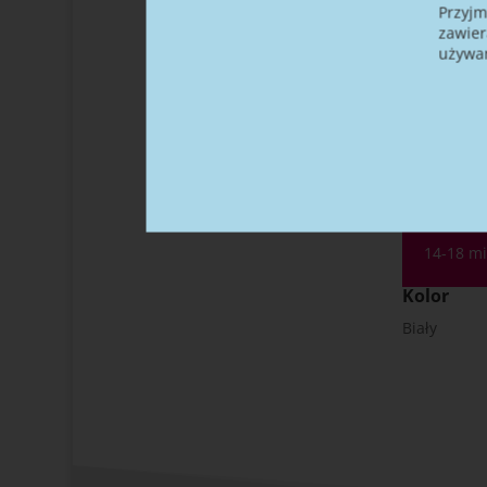
Przyjm
30 s
zawier
używan
Czas mi
60 – 90 s
Czas wi
14-18 mi
Kolor
Biały