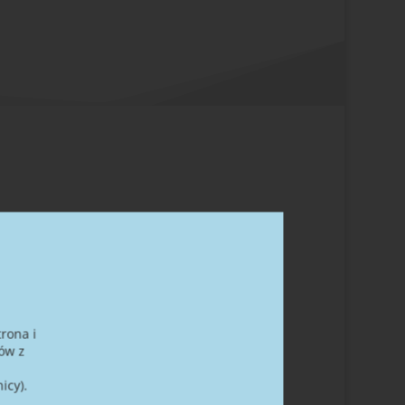
u
rona i
ów z
icy).
(po