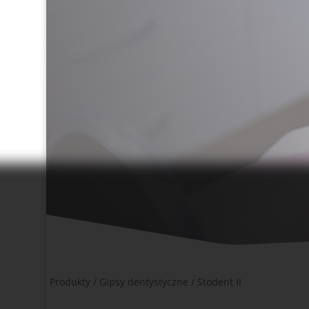
Produkty
/
Gipsy dentystyczne
/ Stodent II