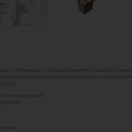
to gips modelowy typu 2 zalecany do wypełniania puszek przy wyk
homych tworzywami akrylowymi polimeryzującymi na gorąco oraz d
niczych.
e odwzorowanie detali
a płynność
ieszania