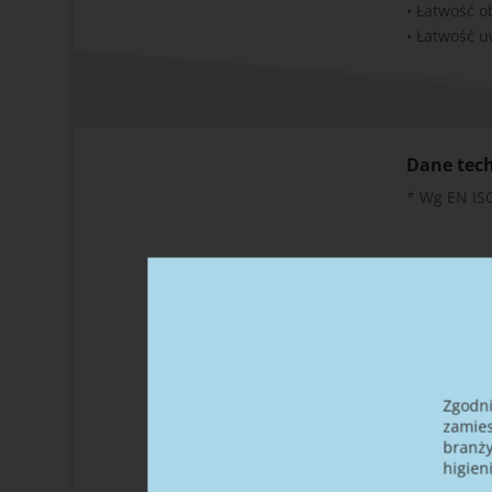
• Łatwość o
• Łatwość u
Dane tec
* Wg EN ISO
Proporc
50 ml / 
Zgodni
zamies
branży
higien
Czas mi