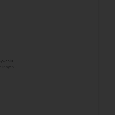
onywaniu
o innych