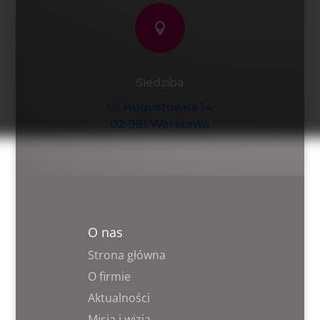

Siedziba
ul. Augustówka 14
02-981 Warszawa
O nas
Strona główna
O firmie
Aktualności
Misja i wizja