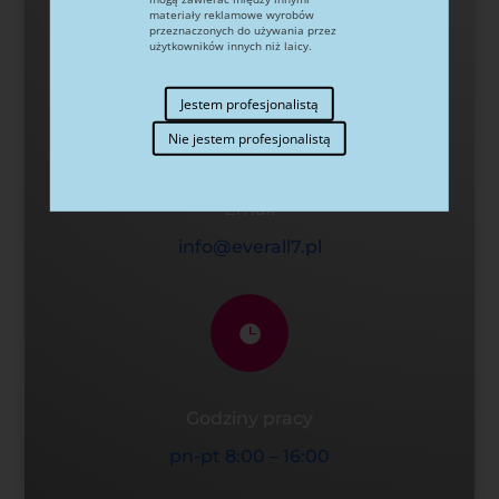
materiały reklamowe wyrobów
przeznaczonych do używania przez
+48 22 858 82 72
użytkowników innych niż laicy.
Jestem profesjonalistą

Nie jestem profesjonalistą
Email
info@everall7.pl

Godziny pracy
pn-pt 8:00 – 16:00