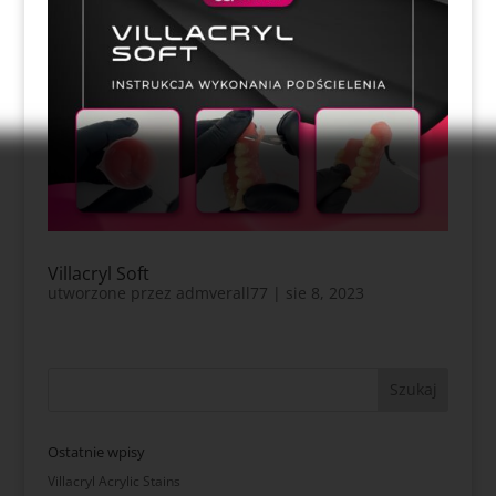
Villacryl Soft
utworzone przez
admverall77
|
sie 8, 2023
Ostatnie wpisy
Villacryl Acrylic Stains