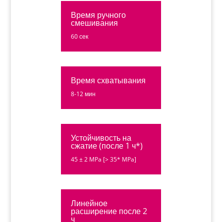
Время ручного
смешивания
60 сек
Время схватывания
8-12 мин
Устойчивость на
сжатие (после 1 ч*)
45 ± 2 MPa [> 35* MPa]
Линейное
расширение после 2
ч