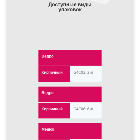
Доступные виды
упаковок
Ведро
Kирпичный
G4C03: 3 кг
Ведро
Kирпичный
G4C06: 6 кг
Мешок