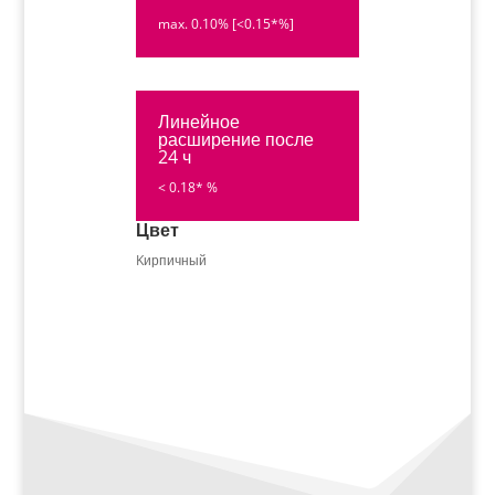
max. 0.10% [<0.15*%]
Линейное
расширение после
24 ч
< 0.18* %
Цвет
Kирпичный