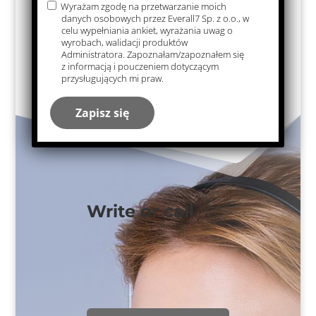
l C Lab
Wyrażam zgodę na przetwarzanie moich
danych osobowych przez Everall7 Sp. z o.o., w
85
celu wypełniania ankiet, wyrażania uwag o
wyrobach, walidacji produktów
Administratora. Zapoznałam/zapoznałem się
z informacją i pouczeniem dotyczącym
przysługujących mi praw.
Write or call