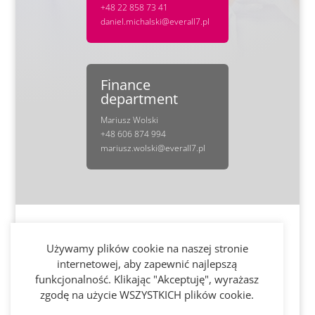
+48 22 858 73 41
daniel.michalski@everall7.pl
Finance
department
Mariusz Wolski
+48 606 874 994
mariusz.wolski@everall7.pl
Używamy plików cookie na naszej stronie
internetowej, aby zapewnić najlepszą
funkcjonalność. Klikając "Akceptuję", wyrażasz
zgodę na użycie WSZYSTKICH plików cookie.