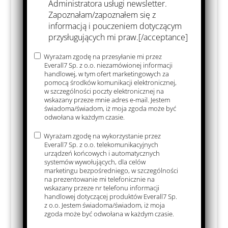
Administratora usługi newsletter.
Zapoznałam/zapoznałem się z
informacją i pouczeniem dotyczącym
przysługujących mi praw.[/acceptance]
Wyrażam zgodę na przesyłanie mi przez
Everall7 Sp. z o.o. niezamówionej informacji
handlowej, w tym ofert marketingowych za
pomocą środków komunikacji elektronicznej,
w szczególności poczty elektronicznej na
wskazany przeze mnie adres e-mail. Jestem
świadoma/świadom, iż moja zgoda może być
Aurosi
Aurosi
odwołana w każdym czasie.
l Form
l C Lab
20 Fast
85
Wyrażam zgodę na wykorzystanie przez
Everall7 Sp. z o.o. telekomunikacyjnych
urządzeń końcowych i automatycznych
systemów wywołujących, dla celów
marketingu bezpośredniego, w szczególności
na prezentowanie mi telefonicznie na
wskazany przeze nr telefonu informacji
handlowej dotyczącej produktów Everall7 Sp.
z o.o. Jestem świadoma/świadom, iż moja
zgoda może być odwołana w każdym czasie.
Aurosi