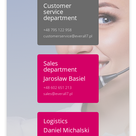
Customer
service
department
+48 795 122 958
customerservice@everall7.pl
Sales
department
Jarosław Basiel
+48 602 651 213
sales@everall7.pl
Logistics
Daniel Michalski