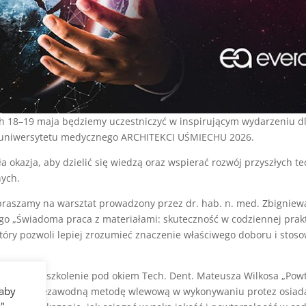
ch 18–19 maja będziemy uczestniczyć w inspirującym wydarzeniu d
uniwersytetu medycznego ARCHITEKCI UŚMIECHU 2026.
a okazja, aby dzielić się wiedzą oraz wspierać rozwój przyszłych t
nych.
praszamy na warsztat prowadzony przez dr. hab. n. med. Zbigniew
go „Świadoma praca z materiałami: skuteczność w codziennej prak
który pozwoli lepiej zrozumieć znaczenie właściwego doboru i stos
.
ędzie się szkolenie pod okiem Tech. Dent. Mateusza Wilkosa „Pow
 aby
– poznaj niezawodną metodę wlewową w wykonywaniu protez osiada