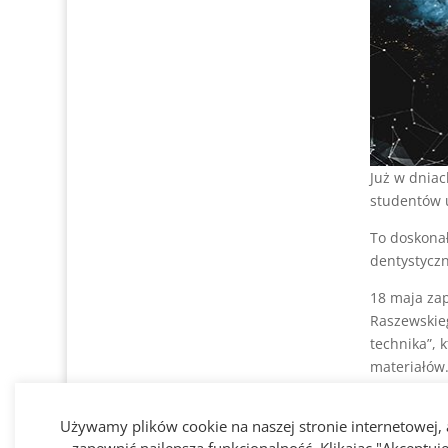
Już w dnia
studentów 
To doskonał
dentystycz
18 maja za
Raszewskie
technika”, 
materiałów
19 maja odb
Używamy plików cookie na naszej stronie internetowej,
perfekcja 