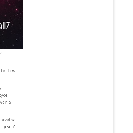
la
echników
a
tyce
owania
tarzalna
jących”.