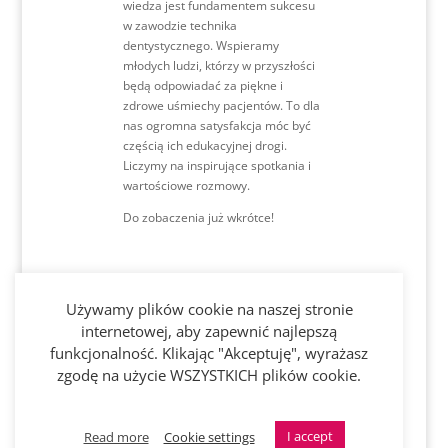
wiedza jest fundamentem sukcesu
w zawodzie technika
dentystycznego. Wspieramy
młodych ludzi, którzy w przyszłości
będą odpowiadać za piękne i
zdrowe uśmiechy pacjentów. To dla
nas ogromna satysfakcja móc być
częścią ich edukacyjnej drogi.
Liczymy na inspirujące spotkania i
wartościowe rozmowy.
Do zobaczenia już wkrótce!
Używamy plików cookie na naszej stronie
Sprawdź
internetowej, aby zapewnić najlepszą
funkcjonalność. Klikając "Akceptuję", wyrażasz
Gazetkę Q2
zgodę na użycie WSZYSTKICH plików cookie.
I accept
Read more
Cookie settings