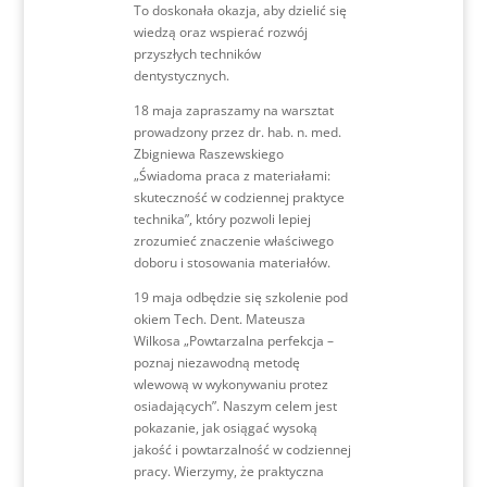
To doskonała okazja, aby dzielić się
wiedzą oraz wspierać rozwój
przyszłych techników
dentystycznych.
18 maja zapraszamy na warsztat
prowadzony przez dr. hab. n. med.
Zbigniewa Raszewskiego
„Świadoma praca z materiałami:
skuteczność w codziennej praktyce
technika”, który pozwoli lepiej
zrozumieć znaczenie właściwego
doboru i stosowania materiałów.
19 maja odbędzie się szkolenie pod
okiem Tech. Dent. Mateusza
Wilkosa „Powtarzalna perfekcja –
poznaj niezawodną metodę
wlewową w wykonywaniu protez
osiadających”. Naszym celem jest
pokazanie, jak osiągać wysoką
jakość i powtarzalność w codziennej
pracy. Wierzymy, że praktyczna