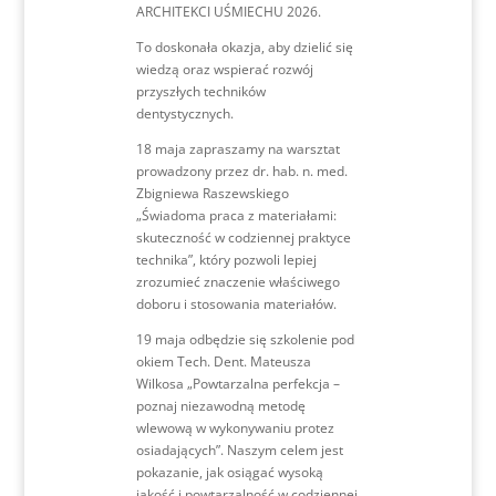
ARCHITEKCI UŚMIECHU 2026.
To doskonała okazja, aby dzielić się
wiedzą oraz wspierać rozwój
przyszłych techników
dentystycznych.
18 maja zapraszamy na warsztat
prowadzony przez dr. hab. n. med.
Zbigniewa Raszewskiego
„Świadoma praca z materiałami:
skuteczność w codziennej praktyce
technika”, który pozwoli lepiej
zrozumieć znaczenie właściwego
doboru i stosowania materiałów.
19 maja odbędzie się szkolenie pod
okiem Tech. Dent. Mateusza
Wilkosa „Powtarzalna perfekcja –
poznaj niezawodną metodę
wlewową w wykonywaniu protez
osiadających”. Naszym celem jest
pokazanie, jak osiągać wysoką
jakość i powtarzalność w codziennej